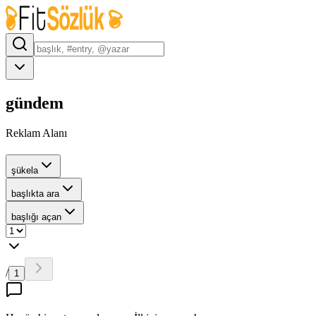
gündem
Reklam Alanı
şükela
başlıkta ara
başlığı açan
/
1