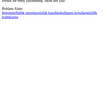
Henüz bir entry yazılmamış. İlkini sen yaz!
Reklam Alanı
iletişim
şeffaflık raporları
sözlük kuralları
kullanım koşulları
gizlilik
politikamız