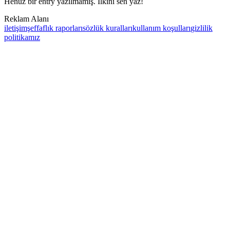
Henüz bir entry yazılmamış. İlkini sen yaz!
Reklam Alanı
iletişim
şeffaflık raporları
sözlük kuralları
kullanım koşulları
gizlilik
politikamız