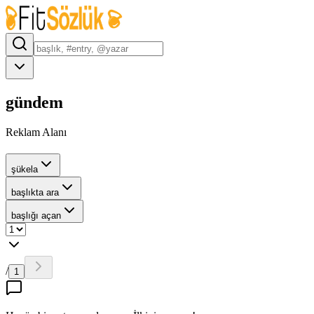
gündem
Reklam Alanı
şükela
başlıkta ara
başlığı açan
/
1