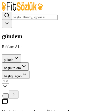
gündem
Reklam Alanı
şükela
başlıkta ara
başlığı açan
/
1