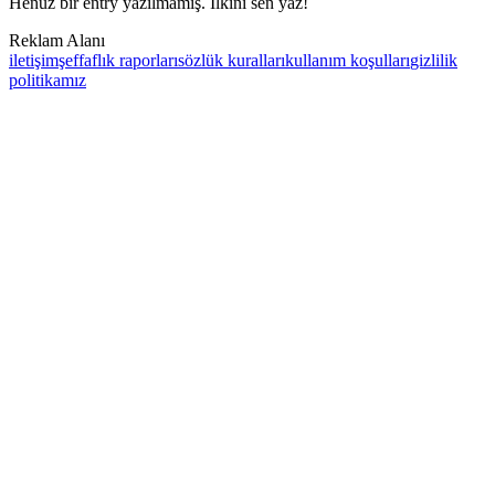
Henüz bir entry yazılmamış. İlkini sen yaz!
Reklam Alanı
iletişim
şeffaflık raporları
sözlük kuralları
kullanım koşulları
gizlilik
politikamız