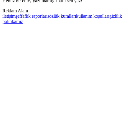
Henüz bir entry yazılmamış. İlkini sen yaz!
Reklam Alanı
iletişim
şeffaflık raporları
sözlük kuralları
kullanım koşulları
gizlilik
politikamız