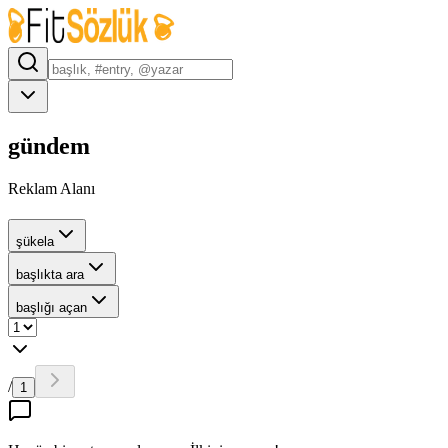
gündem
Reklam Alanı
şükela
başlıkta ara
başlığı açan
/
1