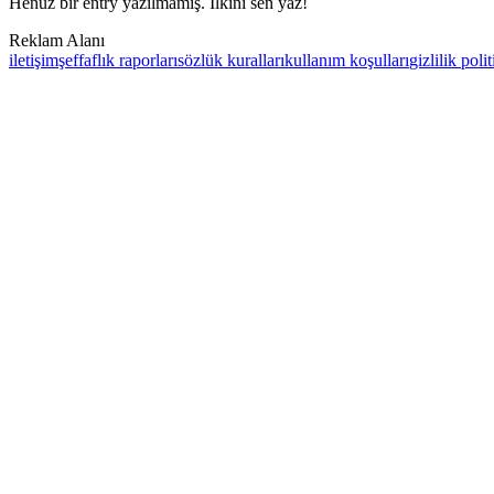
Henüz bir entry yazılmamış. İlkini sen yaz!
Reklam Alanı
iletişim
şeffaflık raporları
sözlük kuralları
kullanım koşulları
gizlilik poli