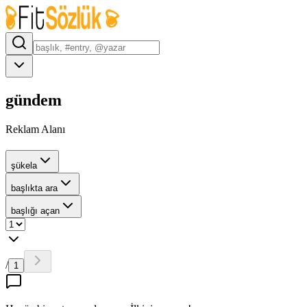
gündem
Reklam Alanı
şükela
başlıkta ara
başlığı açan
/
1