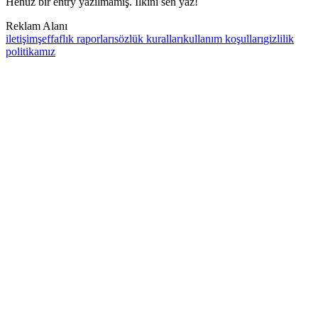
Henüz bir entry yazılmamış. İlkini sen yaz!
Reklam Alanı
iletişim
şeffaflık raporları
sözlük kuralları
kullanım koşulları
gizlilik
politikamız