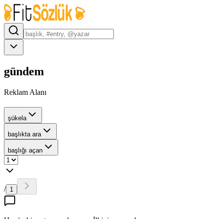
gündem
Reklam Alanı
şükela
başlıkta ara
başlığı açan
/
1