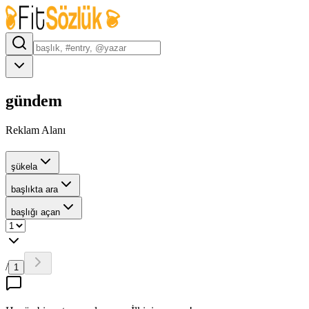
gündem
Reklam Alanı
şükela
başlıkta ara
başlığı açan
/
1