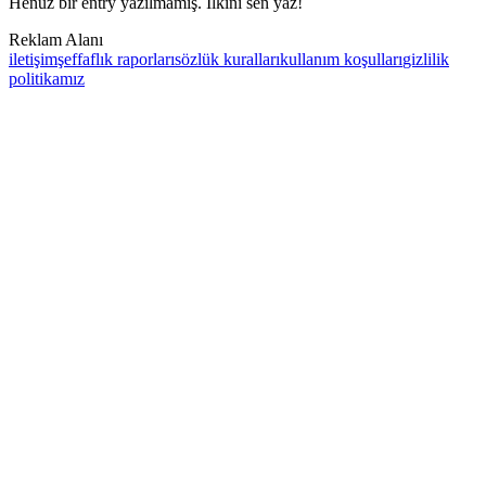
Henüz bir entry yazılmamış. İlkini sen yaz!
Reklam Alanı
iletişim
şeffaflık raporları
sözlük kuralları
kullanım koşulları
gizlilik
politikamız