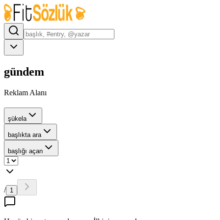
gündem
Reklam Alanı
şükela
başlıkta ara
başlığı açan
/
1