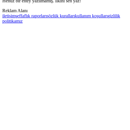
Henüz bir entry yazılmamış. İlkini sen yaz!
Reklam Alanı
iletişim
şeffaflık raporları
sözlük kuralları
kullanım koşulları
gizlilik
politikamız