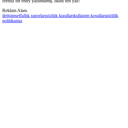
Henüz bir entry yazılmamış. İlkini sen yaz!
Reklam Alanı
iletişim
şeffaflık raporları
sözlük kuralları
kullanım koşulları
gizlilik
politikamız