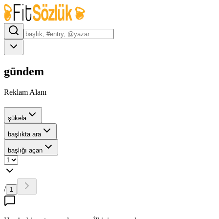
gündem
Reklam Alanı
şükela
başlıkta ara
başlığı açan
/
1