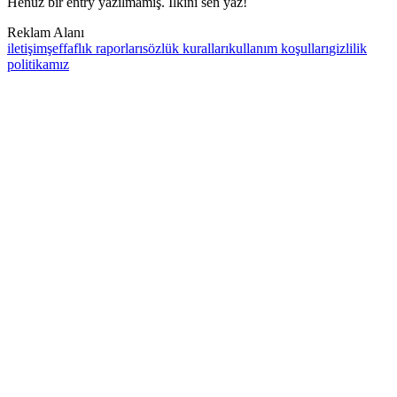
Henüz bir entry yazılmamış. İlkini sen yaz!
Reklam Alanı
iletişim
şeffaflık raporları
sözlük kuralları
kullanım koşulları
gizlilik
politikamız