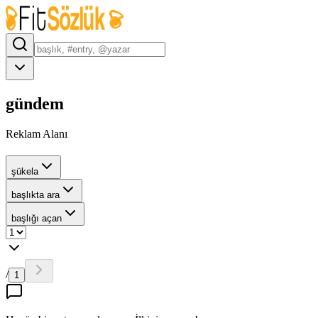
gündem
Reklam Alanı
şükela
başlıkta ara
başlığı açan
/
1