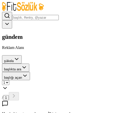
gündem
Reklam Alanı
şükela
başlıkta ara
başlığı açan
/
1