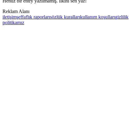
Henüz bir entry yazılmamış. İlkini sen yaz!
Reklam Alanı
iletişim
şeffaflık raporları
sözlük kuralları
kullanım koşulları
gizlilik
politikamız