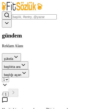
gündem
Reklam Alanı
şükela
başlıkta ara
başlığı açan
/
1