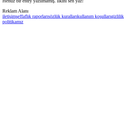
Henüz bir entry yazılmamış. İlkini sen yaz!
Reklam Alanı
iletişim
şeffaflık raporları
sözlük kuralları
kullanım koşulları
gizlilik
politikamız