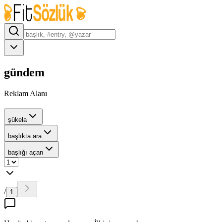
gündem
Reklam Alanı
şükela
başlıkta ara
başlığı açan
/
1