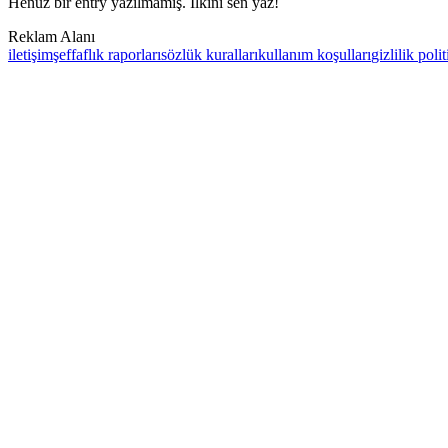
Henüz bir entry yazılmamış. İlkini sen yaz!
Reklam Alanı
iletişim
şeffaflık raporları
sözlük kuralları
kullanım koşulları
gizlilik poli