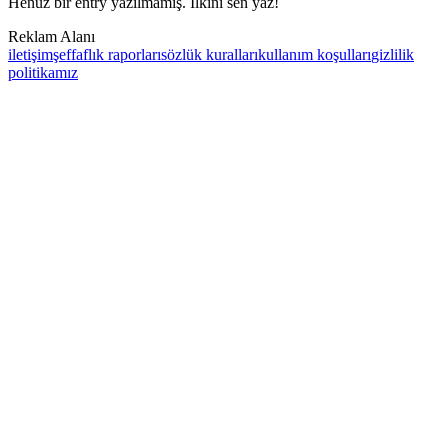
Henüz bir entry yazılmamış. İlkini sen yaz!
Reklam Alanı
iletişim
şeffaflık raporları
sözlük kuralları
kullanım koşulları
gizlilik
politikamız