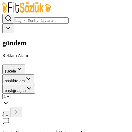
gündem
Reklam Alanı
şükela
başlıkta ara
başlığı açan
/
1