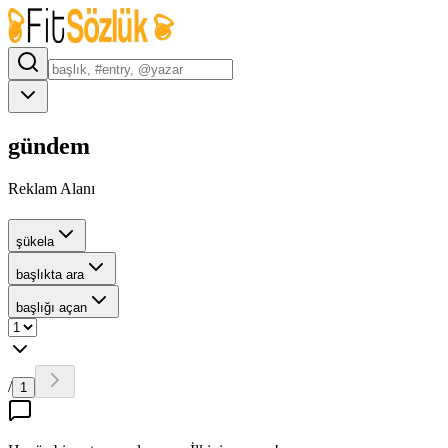
gündem
Reklam Alanı
şükela
başlıkta ara
başlığı açan
/
1