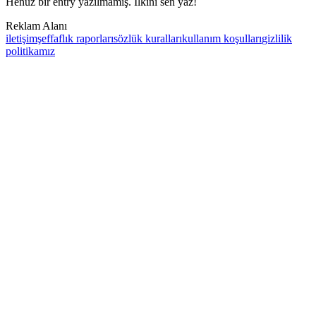
Henüz bir entry yazılmamış. İlkini sen yaz!
Reklam Alanı
iletişim
şeffaflık raporları
sözlük kuralları
kullanım koşulları
gizlilik
politikamız