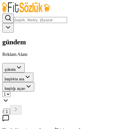
gündem
Reklam Alanı
şükela
başlıkta ara
başlığı açan
/
1