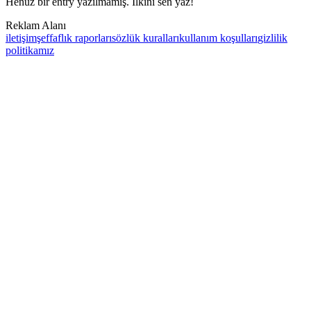
Henüz bir entry yazılmamış. İlkini sen yaz!
Reklam Alanı
iletişim
şeffaflık raporları
sözlük kuralları
kullanım koşulları
gizlilik
politikamız