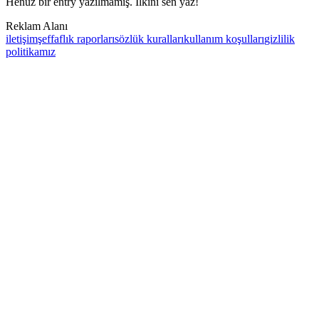
Henüz bir entry yazılmamış. İlkini sen yaz!
Reklam Alanı
iletişim
şeffaflık raporları
sözlük kuralları
kullanım koşulları
gizlilik
politikamız