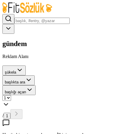
gündem
Reklam Alanı
şükela
başlıkta ara
başlığı açan
/
1