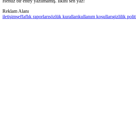
Henüz bir entry yazılmamış. İlkini sen yaz!
Reklam Alanı
iletişim
şeffaflık raporları
sözlük kuralları
kullanım koşulları
gizlilik poli