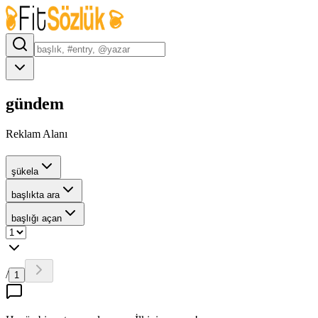
gündem
Reklam Alanı
şükela
başlıkta ara
başlığı açan
/
1