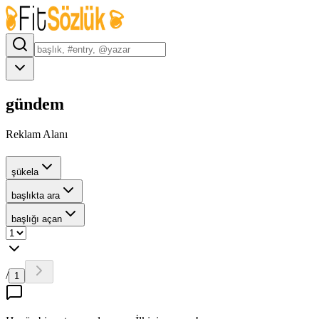
gündem
Reklam Alanı
şükela
başlıkta ara
başlığı açan
/
1