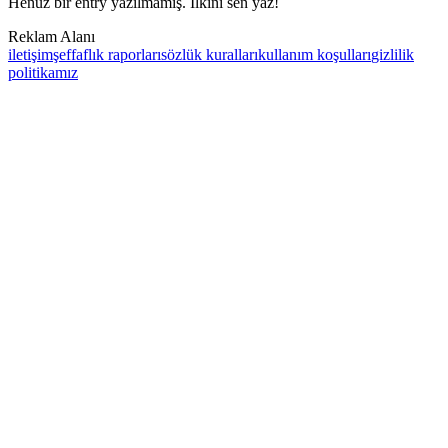
Henüz bir entry yazılmamış. İlkini sen yaz!
Reklam Alanı
iletişim
şeffaflık raporları
sözlük kuralları
kullanım koşulları
gizlilik
politikamız