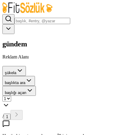
gündem
Reklam Alanı
şükela
başlıkta ara
başlığı açan
/
1