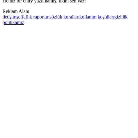
Henüz bir entry yazılmamış. İlkini sen yaz!
Reklam Alanı
iletişim
şeffaflık raporları
sözlük kuralları
kullanım koşulları
gizlilik
politikamız