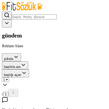
gündem
Reklam Alanı
şükela
başlıkta ara
başlığı açan
/
1