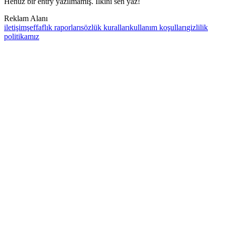
Henüz bir entry yazılmamış. İlkini sen yaz!
Reklam Alanı
iletişim
şeffaflık raporları
sözlük kuralları
kullanım koşulları
gizlilik
politikamız