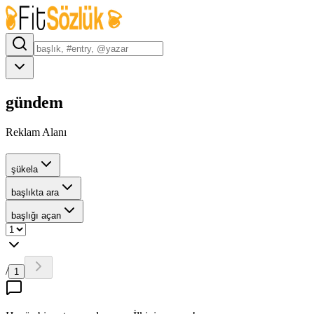
gündem
Reklam Alanı
şükela
başlıkta ara
başlığı açan
/
1