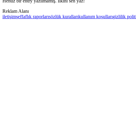
Henüz bir entry yazılmamış. İlkini sen yaz!
Reklam Alanı
iletişim
şeffaflık raporları
sözlük kuralları
kullanım koşulları
gizlilik poli