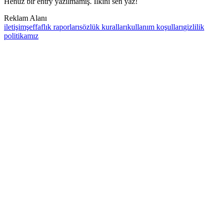
Henüz bir entry yazılmamış. İlkini sen yaz!
Reklam Alanı
iletişim
şeffaflık raporları
sözlük kuralları
kullanım koşulları
gizlilik
politikamız