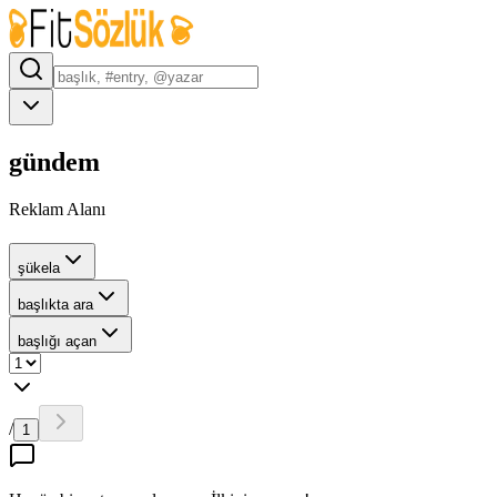
gündem
Reklam Alanı
şükela
başlıkta ara
başlığı açan
/
1