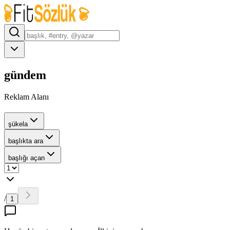
gündem
Reklam Alanı
şükela
başlıkta ara
başlığı açan
/
1