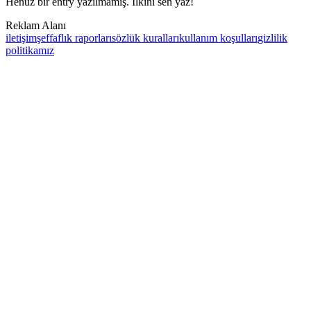
Henüz bir entry yazılmamış. İlkini sen yaz!
Reklam Alanı
iletişim
şeffaflık raporları
sözlük kuralları
kullanım koşulları
gizlilik
politikamız