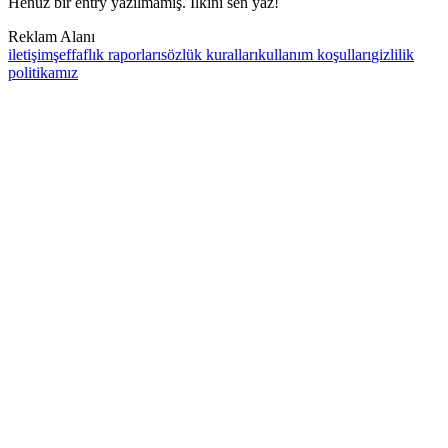
Henüz bir entry yazılmamış. İlkini sen yaz!
Reklam Alanı
iletişim
şeffaflık raporları
sözlük kuralları
kullanım koşulları
gizlilik
politikamız