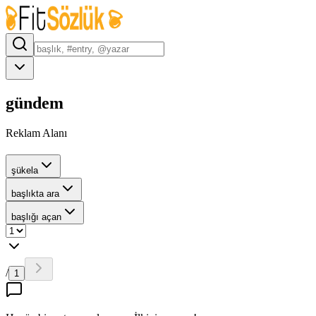
gündem
Reklam Alanı
şükela
başlıkta ara
başlığı açan
/
1